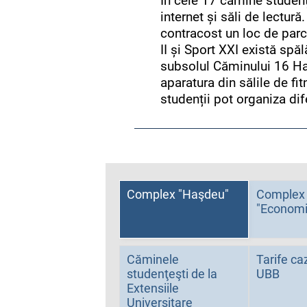
În cele 17 cămine studențe
internet și săli de lectură
contracost un loc de par
II și Sport XXI există spă
subsolul Căminului 16 Hașd
aparatura din sălile de f
studenții pot organiza dife
Complex "Haşdeu"
Complex
"Economi
Căminele
Tarife caz
studenţeşti de la
UBB
Extensiile
Universitare