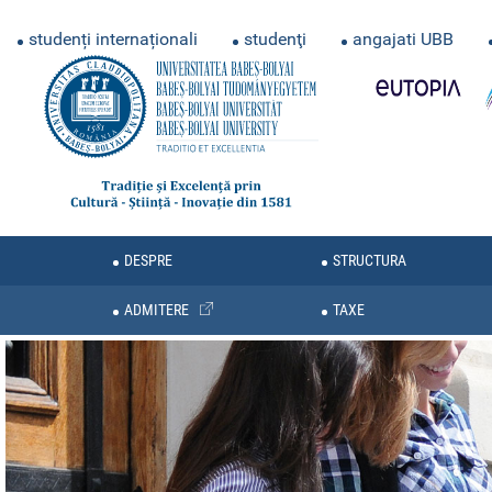
studenți internaționali
studenţi
angajati UBB
DESPRE
STRUCTURA
ADMITERE
TAXE