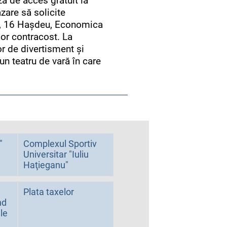
ză de acces gratuit la
azare să solicite
eu, 16 Hașdeu, Economica
lor contracost. La
or de divertisment și
un teatru de vară în care
"
Complexul Sportiv
Universitar "Iuliu
Haţieganu"
Plata taxelor
nd
le