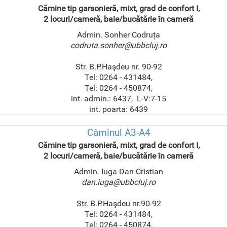
Cămine tip garsonieră, mixt, grad de confort I,
2 locuri/cameră, baie/bucătărie în cameră
Admin. Sonher Codruța
codruta.sonher@ubbcluj.ro
Str. B.P.Haşdeu nr. 90-92
Tel: 0264 - 431484,
Tel: 0264 - 450874,
int. admin.: 6437, L-V:7-15
int. poarta: 6439
Căminul A3-A4
Cămine tip garsonieră, mixt, grad de confort I,
2 locuri/cameră, baie/bucătărie în cameră
Admin. Iuga Dan Cristian
dan.iuga@ubbcluj.ro
Str. B.P.Haşdeu nr.90-92
Tel: 0264 - 431484,
Tel: 0264 - 450874,