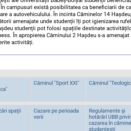
ști ale Universității Babeș-Bolyai studenții beneficia
. În campusuri există posibilitatea ca beneficiarii de c
care a autovehiculului. În incinta Căminelor 14 Hașd
lătorii amenajate unde studenții îți pot igienizarea rufe
eu studenții pot folosi spațiile destinate activitățil
itness. În apropierea Căminului 2 Hașdeu s-a amenajat 
rite activități.
Căminul "Sport XXI"
Căminul "Teologic
ca"
ări spaţii
Cazare pe perioada
Regulamente şi
verii
hotărâri UBB privi
cazarea în cămine
studenţeşti