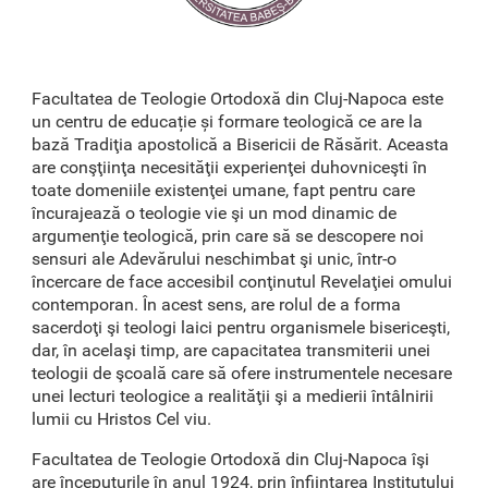
Facultatea de Teologie Ortodoxă din Cluj-Napoca este
un centru de educație și formare teologică ce are la
bază Tradiţia apostolică a Bisericii de Răsărit. Aceasta
are conşţiinţa necesităţii experienţei duhovniceşti în
toate domeniile existenţei umane, fapt pentru care
încurajează o teologie vie şi un mod dinamic de
argumenţie teologică, prin care să se descopere noi
sensuri ale Adevărului neschimbat şi unic, într-o
încercare de face accesibil conţinutul Revelaţiei omului
contemporan. În acest sens, are rolul de a forma
sacerdoţi şi teologi laici pentru organismele bisericeşti,
dar, în acelaşi timp, are capacitatea transmiterii unei
teologii de şcoală care să ofere instrumentele necesare
unei lecturi teologice a realităţii şi a medierii întâlnirii
lumii cu Hristos Cel viu.
Facultatea de Teologie Ortodoxă din Cluj-Napoca îşi
are începuturile în anul 1924, prin înfiinţarea Institutului