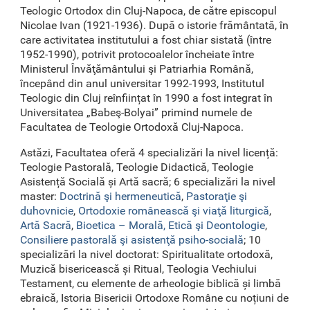
Teologic Ortodox din Cluj-Napoca, de către episcopul
Nicolae Ivan (1921-1936). După o istorie frământată, în
care activitatea institutului a fost chiar sistată (între
1952-1990), potrivit protocoalelor încheiate între
Ministerul Învăţământului şi Patriarhia Română,
începând din anul universitar 1992-1993, Institutul
Teologic din Cluj reînființat în 1990 a fost integrat în
Universitatea „Babeş-Bolyai” primind numele de
Facultatea de Teologie Ortodoxă Cluj-Napoca.
Astăzi, Facultatea oferă 4 specializări la nivel licență:
Teologie Pastorală, Teologie Didactică, Teologie
Asistență Socială și Artă sacră; 6 specializări la nivel
master:
Doctrină şi hermeneutică
,
Pastoraţie şi
duhovnicie
,
Ortodoxie românească şi viaţă liturgică
,
Artă Sacră
,
Bioetica – Morală, Etică şi Deontologie
,
Consiliere pastorală şi asistenţă psiho-socială
; 10
specializări la nivel doctorat: Spiritualitate ortodoxă,
Muzică bisericească și Ritual, Teologia Vechiului
Testament, cu elemente de arheologie biblică și limbă
ebraică, Istoria Bisericii Ortodoxe Române cu noțiuni de