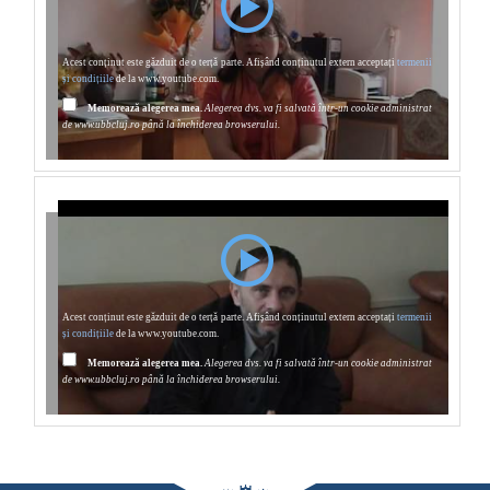
Acest conținut este găzduit de o terță parte. Afișând conținutul extern acceptați
termenii
și condițiile
de la www.youtube.com.
Memorează alegerea mea.
Alegerea dvs. va fi salvată într-un cookie administrat
de www.ubbcluj.ro până la închiderea browserului.
Acest conținut este găzduit de o terță parte. Afișând conținutul extern acceptați
termenii
și condițiile
de la www.youtube.com.
Memorează alegerea mea.
Alegerea dvs. va fi salvată într-un cookie administrat
de www.ubbcluj.ro până la închiderea browserului.