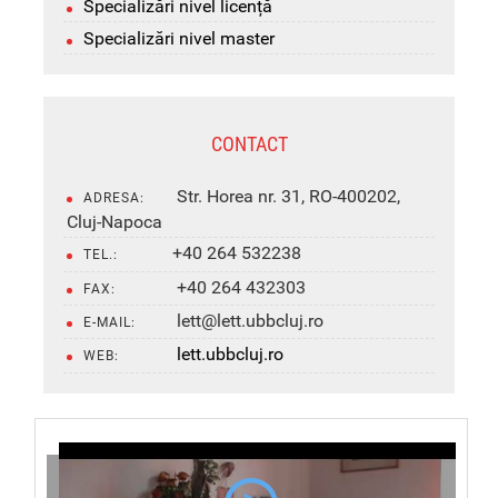
Specializări nivel licență
Specializări nivel master
CONTACT
Str. Horea nr. 31, RO-400202,
ADRESA:
Cluj-Napoca
+40 264 532238
TEL.:
+40 264 432303
FAX:
lett@lett.ubbcluj.ro
E-MAIL:
lett.ubbcluj.ro
WEB: