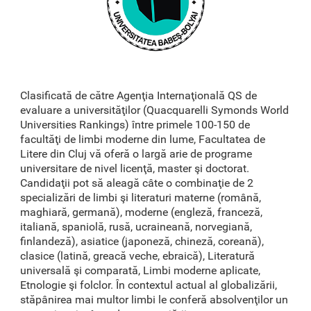
Clasificată de către Agenţia Internaţională QS de
evaluare a universităţilor (Quacquarelli Symonds World
Universities Rankings) între primele 100-150 de
facultăţi de limbi moderne din lume, Facultatea de
Litere din Cluj vă oferă o largă arie de programe
universitare de nivel licenţă, master şi doctorat.
Candidaţii pot să aleagă câte o combinaţie de 2
specializări de limbi şi literaturi materne (română,
maghiară, germană), moderne (engleză, franceză,
italiană, spaniolă, rusă, ucraineană, norvegiană,
finlandeză), asiatice (japoneză, chineză, coreană),
clasice (latină, greacă veche, ebraică), Literatură
universală şi comparată, Limbi moderne aplicate,
Etnologie şi folclor. În contextul actual al globalizării,
stăpânirea mai multor limbi le conferă absolvenţilor un