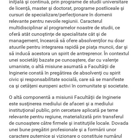
iniţială şi continuă, prin programe de studii universitare
de licenţă, master şi doctorat, programe postliceale şi
cursuri de specializare/perfecţionare în domenii
relevante pentru nevoile regiunii. Caracterul
multidisciplinar al programelor noastre de studii, ce
oferă atât cunoştinţe de specialitate cât şi de
management, încearcă să ofere absolvenţilor nu doar
atuurile pentru integrarea rapidă pe piaţa muncii, dar şi
să inducă acestora un spirit de antreprenor. În contextul
unei societăţi bazate pe cunoaştere, dar cu valenţe
umaniste, o altă misiune asumată a Facultăţii de
Inginerie constă în pregătirea de absolvenţi cu spirit
civic şi responsabilitate socială, care să se manifeste
ca şi cetăţeni europeni activi în comunitate şi societate.
O altă componentă a misiunii Facultăţii de Inginerie
este susţinerea mediului de afaceri şi a mediului
instituţional public, prin cercetare aplicată pe teme
relevante pentru regiune, materializată prin transferul
de cunoaştere către firmele şi instituţiile locale. Dovada
unei bune pregătiri profesionale şi a formării unor
caractere puternice şi vizionare o constituie numărul