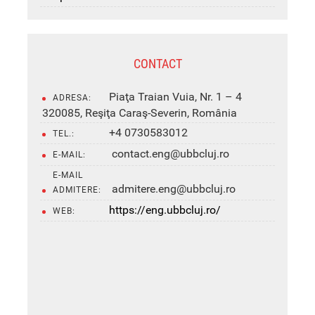
CONTACT
Piaţa Traian Vuia, Nr. 1 – 4
ADRESA:
320085, Reşiţa Caraş-Severin, România
+4 0730583012
TEL.:
contact.eng@ubbcluj.ro
E-MAIL:
E-MAIL
admitere.eng@ubbcluj.ro
ADMITERE:
https://eng.ubbcluj.ro/
WEB: