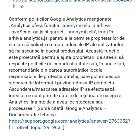
hl=ro
Conform politicilor Google Analytics menționate:
„Analytics oferă funcția
_anonymizelp
în arhiva
JavaScript ga.js și
ga('set', 'anonymizeIp', true)
în
arhiva analytics.js, pentru a le permite proprietarilor de
site-uri să solicite ca toate adresele IP ale utilizatorilor
să fie ascunse în cadrul produsului. Această funcție
este proiectată pentru a ajuta proprietarii de site-uri să
respecte politicile de confidențialitate sau, în unele țări,
recomandările din partea autorităților locale
responsabile de protecția datelor, care pot împiedica
stocarea de informații privind adresa IP completă.
Ascunderea/mascarea adreselor IP se efectuează
imediat ce sunt primite datele de rețeaua de culegere
Analytics, înainte de a avea loc stocarea sau
procesarea.” [Sursa citată: Google Analytics –
Documentație tehnică:
https://support.google.com/analytics/answer/2763052?
hl=ro&ref_topic=2919631
].