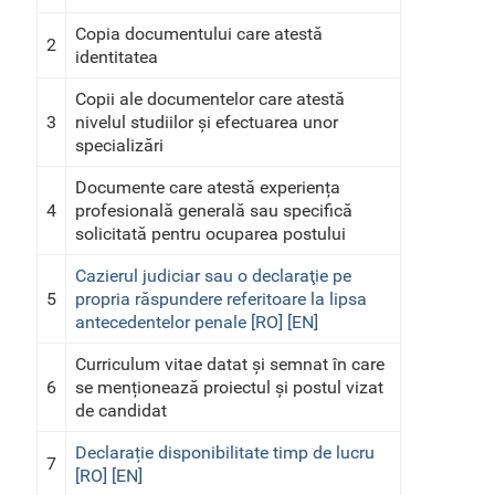
Copia documentului care atestă
2
identitatea
Copii ale documentelor care atestă
3
nivelul studiilor și efectuarea unor
specializări
Documente care atestă experiența
4
profesională generală sau specifică
solicitată pentru ocuparea postului
Cazierul judiciar sau o declaraţie pe
5
propria răspundere referitoare la lipsa
antecedentelor penale [RO]
[EN]
Curriculum vitae datat și semnat în care
6
se menționează proiectul și postul vizat
de candidat
Declarație disponibilitate timp de lucru
7
[RO]
[EN]