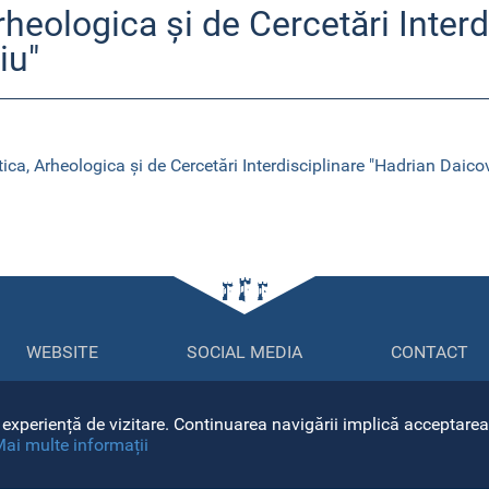
heologica și de Cercetări Interd
iu"
a, Arheologica și de Cercetări Interdisciplinare "Hadrian Daicov
WEBSITE
SOCIAL MEDIA
CONTACT
Str. Mihail K
sitemap
experiență de vizitare. Continuarea navigării implică acceptarea 
400084, Clu
 Universitatii
ai multe informații
Tel: +40 264
Rectorat
Fax: +40 26
dministrativa
Email: conta