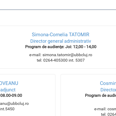
Simona-Cornelia TATOMIR
Director general administrativ
Program de audienţe: Joi: 12,00 - 14,00
e-mail: simona.tatomir@ubbcluj.ro
tel: 0264-405300 int. 5307
ȘOVEANU
Cosmin
 adjunct
Directo
 08.00-09.00
Program de audien
eanu@ubbcluj.ro
int.5450
e-mail: cos
tel: 026