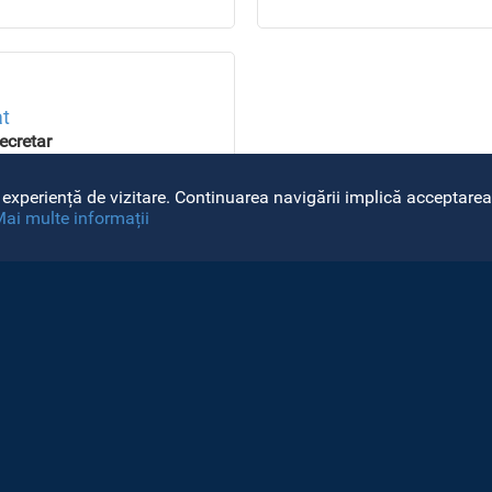
at
ecretar
ecretar
at 8 - 16
experiență de vizitare. Continuarea navigării implică acceptarea 
ai multe informații
ga@ubbcluj.ro
 305
VEZI ȘI ...