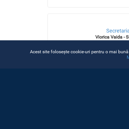
Secretari
Viorica Vaida - S
Sorina Ilies - S
Program secretari
Deschide bara de unelte
Acest site folosește cookie-uri pentru o mai bună 
M
e-mail: secretariat.d
tel: 0264 405
Unități administrative