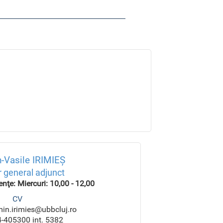
-Vasile IRIMIEȘ
r general adjunct
ţe: Miercuri: 10,00 - 12,00
CV
min.irimies@ubbcluj.ro
4-405300 int. 5382