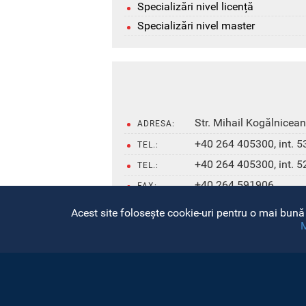
Specializări nivel licență
Specializări nivel master
Str. Mihail Kogălnicean
ADRESA:
+40 264 405300, int. 5
TEL.:
+40 264 405300, int. 5
TEL.:
+40 264 591906
FAX:
hiphi@ubbcluj.ro
E-MAIL:
Deschide bara de unelte
Acest site folosește cookie-uri pentru o mai bună 
M
hiphi.ubbcluj.ro
WEB: