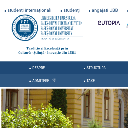
studenți internaționali
studenţi
angajati UBB
DESPRE
STRUCTURA
ADMITERE
TAXE