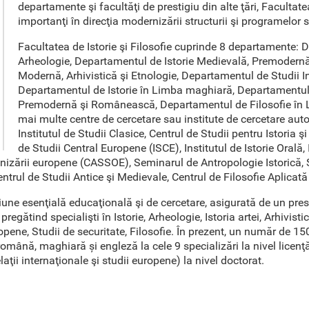
departamente şi facultăţi de prestigiu din alte ţări, Facultatea
importanţi în direcţia modernizării structurii şi programelor s
Facultatea de Istorie şi Filosofie cuprinde 8 departamente: D
Arheologie, Departamentul de Istorie Medievală, Premodernă ş
Modernă, Arhivistică şi Etnologie, Departamentul de Studii I
Departamentul de Istorie în Limba maghiară, Departamentul 
Premodernă şi Românească, Departamentul de Filosofie în
mai multe centre de cercetare sau institute de cercetare auton
Institutul de Studii Clasice, Centrul de Studii pentru Istoria 
de Studii Central Europene (ISCE), Institutul de Istorie Orală, 
rganizării europene (CASSOE), Seminarul de Antropologie Istorică,
entrul de Studii Antice şi Medievale, Centrul de Filosofie Aplicată
isiune esenţială educaţională şi de cercetare, asigurată de un pre
, pregătind specialişti în Istorie, Arheologie, Istoria artei, Arhivis
europene, Studii de securitate, Filosofie. În prezent, un număr de 
le română, maghiară și engleză la cele 9 specializări la nivel lice
Relaţii internaţionale şi studii europene) la nivel doctorat.