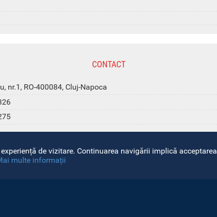
CONTACT
u, nr.1, RO-400084, Cluj-Napoca
326
275
experiență de vizitare. Continuarea navigării implică acceptarea 
ai multe informații