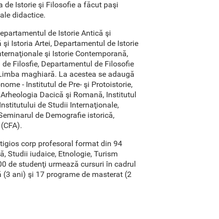
 de Istorie şi Filosofie a făcut paşi
ale didactice.
epartamentul de Istorie Antică şi
i Istoria Artei, Departamentul de Istorie
nternaţionale şi Istorie Contemporană,
de Filosfie, Departamentul de Filosofie
 Limba maghiară. La acestea se adaugă
ome - Institutul de Pre- şi Protoistorie,
şi Arheologia Dacică şi Romană, Institutul
Institutului de Studii Internaţionale,
 Seminarul de Demografie istorică,
 (CFA).
stigios corp profesoral format din 94
tică, Studii iudaice, Etnologie, Turism
1500 de studenţi urmează cursuri în cadrul
nţă (3 ani) şi 17 programe de masterat (2