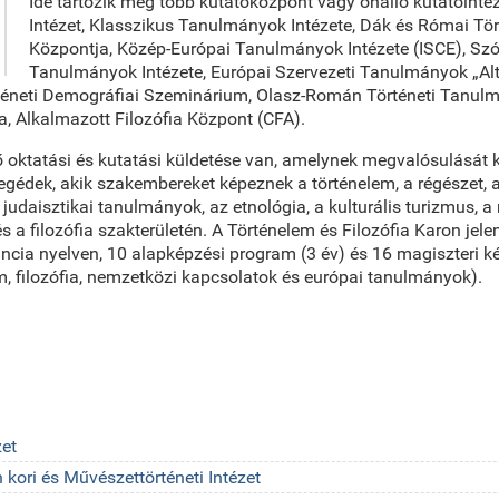
Ide tartozik még több kutatóközpont vagy önálló kutatóintéze
Intézet, Klasszikus Tanulmányok Intézete, Dák és Római T
Központja, Közép-Európai Tanulmányok Intézete (ISCE), Szó
Tanulmányok Intézete, Európai Szervezeti Tanulmányok „Alt
téneti Demográfiai Szeminárium, Olasz-Román Történeti Tanulmá
, Alkalmazott Filozófia Központ (CFA).
 oktatási és kutatási küldetése van, amelynek megvalósulását kiv
gédek, akik szakembereket képeznek a történelem, a régészet, a 
udaisztikai tanulmányok, az etnológia, a kulturális turizmus, 
a filozófia szakterületén. A Történelem és Filozófia Karon jele
ncia nyelven, 10 alapképzési program (3 év) és 16 magiszteri k
em, filozófia, nemzetközi kapcsolatok és európai tanulmányok).
zet
kori és Művészettörténeti Intézet