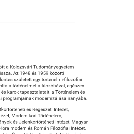
özött a Kolozsvári Tudományegyetem
issza. Az 1948 és 1959 közötti
tés született egy történelmi-filozófiai
ta a történelmet a filozófiával, egészen
 és karok tapasztalatait, a Történelem és
zési programjainak modernizálása irányába.
kortörténeti és Régészeti Intézet,
tézet, Modern kori Történelem,
nyok és Jelenkortörténeti Intézet, Magyar
t, Kora modern és Román Filozófiai Intézet.