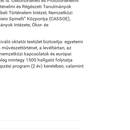
t is: Őskortörténeti és Prototörténelmi
örténelmi és Régészeti Tanulmányok
beli Történelem Intézet, Nemzetközi
iero Spinelli” Központja (CASSOE),
nyok Intézete, Ókor- és
áló oktatói testület biztosítja: egyetemi
művészettörténet, a levéltártan, az
a nemzetközi kapcsolatok és európai
nleg mintegy 1500 hallgató folytatja
épzési program (2 év) keretében, valamint