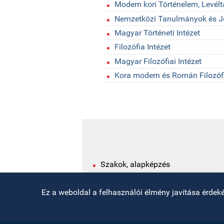
Modern kori Történelem, Levélt
Nemzetközi Tanulmányok és Jel
Magyar Történeti Intézet
Filozófia Intézet
Magyar Filozófiai Intézet
Kora modern és Román Filozófi
Szakok, alapképzés
Szakok, mesteri képzés
Nyisd meg az eszköztárat
Ez a weboldal a felhasználói élmény javítása érdekéb