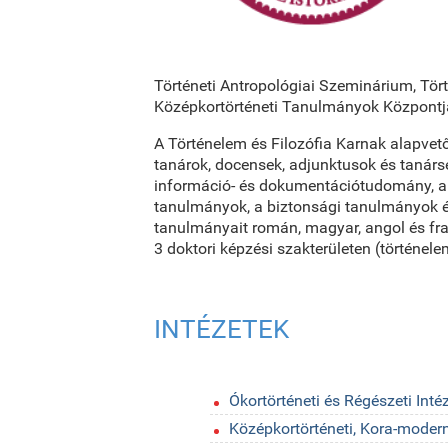
Történeti Antropológiai Szeminárium, Tör
Középkortörténeti Tanulmányok Központja
A Történelem és Filozófia Karnak alapvető
tanárok, docensek, adjunktusok és tanárse
információ- és dokumentációtudomány, a j
tanulmányok, a biztonsági tanulmányok és 
tanulmányait román, magyar, angol és fra
3 doktori képzési szakterületen (történel
INTÉZETEK
Ókortörténeti és Régészeti Inté
Középkortörténeti, Kora-modern 