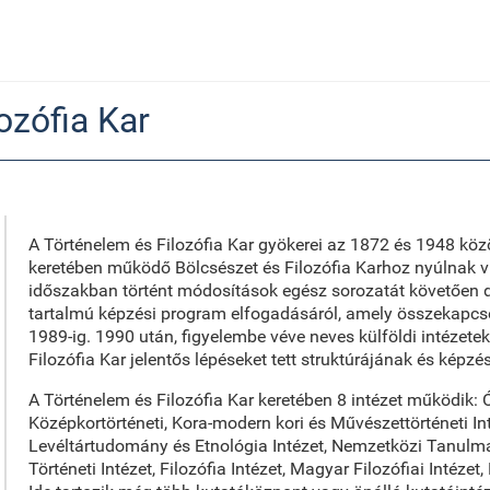
ozófia Kar
A Történelem és Filozófia Kar gyökerei az 1872 és 1948 k
keretében működő Bölcsészet és Filozófia Karhoz nyúlnak v
időszakban történt módosítások egész sorozatát követően dön
tartalmú képzési program elfogadásáról, amely összekapcsol
1989-ig. 1990 után, figyelembe véve neves külföldi intézetek
Filozófia Kar jelentős lépéseket tett struktúrájának és kép
A Történelem és Filozófia Kar keretében 8 intézet működik: Ó
Középkortörténeti, Kora-modern kori és Művészettörténeti In
Levéltártudomány és Etnológia Intézet, Nemzetközi Tanulmá
Történeti Intézet, Filozófia Intézet, Magyar Filozófiai Intéze