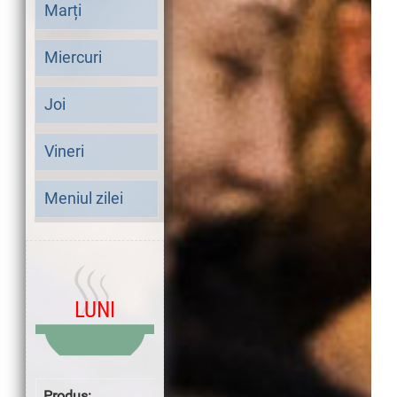
Marți
Miercuri
Joi
Vineri
Meniul zilei
LUNI
CIORBE /