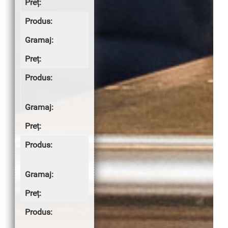
5.00 lei
Cartofi piure
200g
3.50 lei
Cartofi
țărănești
200g
4.00 lei
Cartofi
parizieni
300g
6.00 lei
Orez cu
mazăre