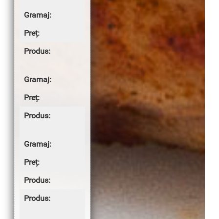
200g
3.00 lei
Salată de
vinete
150g
6.00 lei
Murătură
asortată
100g
3.00 lei
DESERT
Cremșnit cu
frișcă