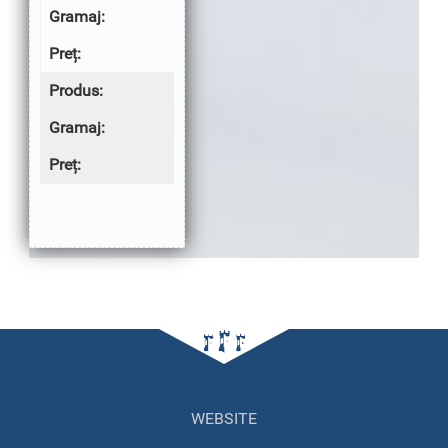
50g/p
1.00 lei
Smântână
50g
1.50 lei
WEBSITE