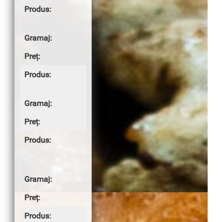
Cârnat
prăjit
110g
7.00 lei
Cabanos
prăjit
100g
6.50 lei
Cotlet de
porc la
grătar
100g
7.00 lei
Piept de pui