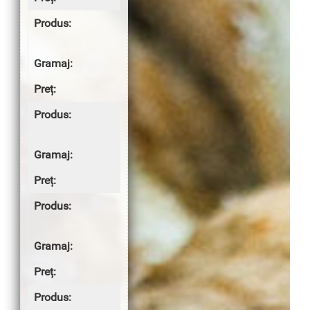
Ficat de pui
cu ceapă
105/100g
5.00 lei
Friptură de
porc la tavă
110/60g
6.50 lei
Piept de pui
la tavă
100g
8.00 lei
MINUTURI