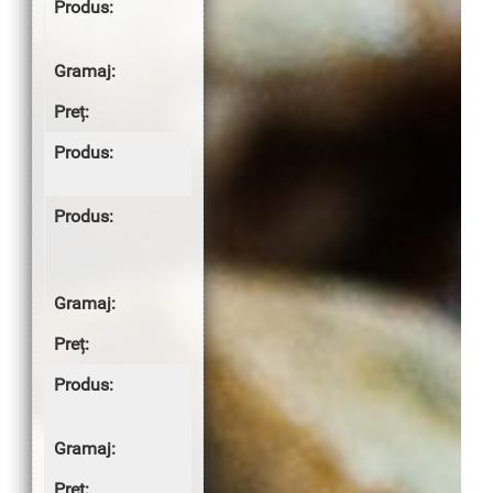
Cartofi copți
Wedges
150g
5.00 lei
FELUL
PRINCIPAL
Cotlet de
porc
parizian
120g
7.00 lei
Cașcaval
pane
110g
8.00 lei