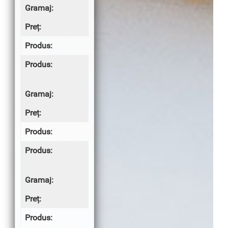
130g
4.50 lei
PIZZA
Pizza
Prosciutto
300g
13.00 lei
ALTE
Chiflă
simplă
—
1.50 lei
Ketchup