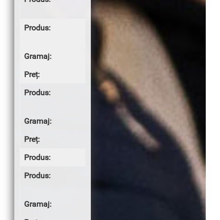
SUPE
Ciorbă
Rădăuțeană
65/335g
7.50 lei
Supă cremă
de ciuperci
400g
8.00 lei
GARNITURI
Amestec
Royal
200g