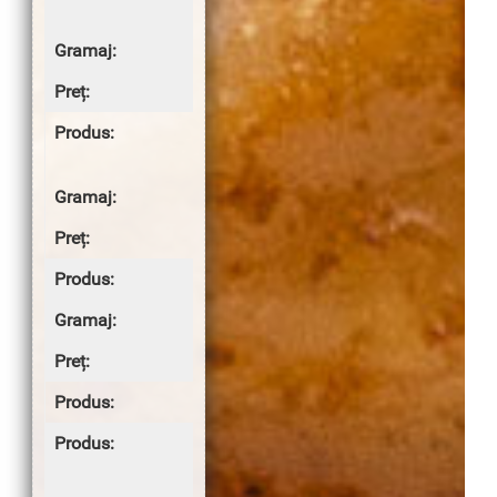
la grătar
100g
8.00 lei
Sandwich
baghetă
—
10.00 lei
Ochiuri
1 buc
1.50 lei
SALATE
Salată de
varză
proaspătă