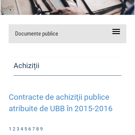
Documente publice
Achiziții
Contracte de achiziţii publice
atribuite de UBB în 2015-2016
1
2
3
4
5
6
7
8
9