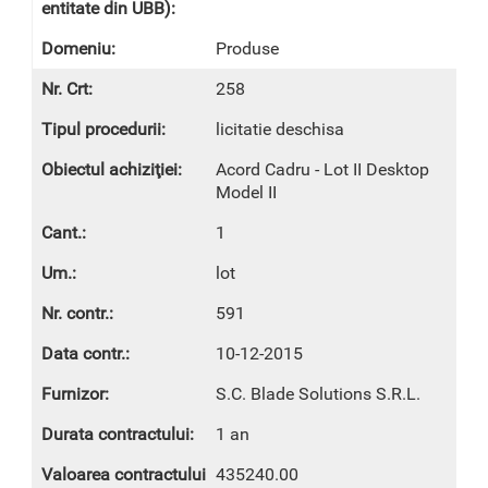
Produse
258
licitatie deschisa
Acord Cadru - Lot II Desktop
Model II
1
lot
591
10-12-2015
S.C. Blade Solutions S.R.L.
1 an
435240.00