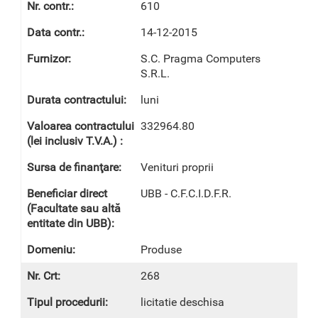
610
14-12-2015
S.C. Pragma Computers
S.R.L.
luni
332964.80
Venituri proprii
UBB - C.F.C.I.D.F.R.
Produse
268
licitatie deschisa