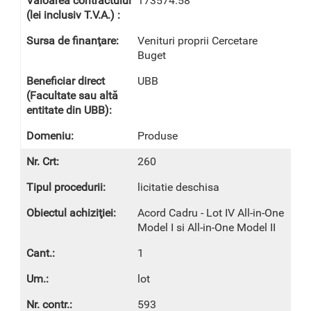
173574.58
Venituri proprii Cercetare
Buget
UBB
Produse
260
licitatie deschisa
Acord Cadru - Lot IV All-in-One
Model I si All-in-One Model II
1
lot
593