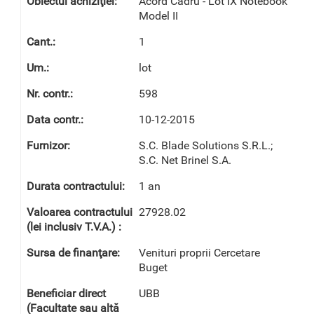
Acord Cadru - Lot IX Notebook
Model II
1
lot
598
10-12-2015
S.C. Blade Solutions S.R.L.;
S.C. Net Brinel S.A.
1 an
27928.02
Venituri proprii Cercetare
Buget
UBB