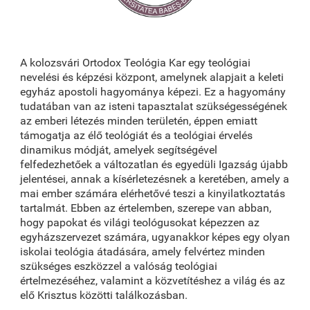
A kolozsvári Ortodox Teológia Kar egy teológiai
nevelési és képzési központ, amelynek alapjait a keleti
egyház apostoli hagyománya képezi. Ez a hagyomány
tudatában van az isteni tapasztalat szükségességének
az emberi létezés minden területén, éppen emiatt
támogatja az élő teológiát és a teológiai érvelés
dinamikus módját, amelyek segítségével
felfedezhetőek a változatlan és egyedüli Igazság újabb
jelentései, annak a kísérletezésnek a keretében, amely a
mai ember számára elérhetővé teszi a kinyilatkoztatás
tartalmát. Ebben az értelemben, szerepe van abban,
hogy papokat és világi teológusokat képezzen az
egyházszervezet számára, ugyanakkor képes egy olyan
iskolai teológia átadására, amely felvértez minden
szükséges eszközzel a valóság teológiai
értelmezéséhez, valamint a közvetítéshez a világ és az
elő Krisztus közötti találkozásban.