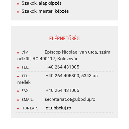
Szakok, alapképzés
Szakok, mesteri képzés
ELÉRHETŐSÉG
Episcop Nicolae Ivan utca, szám
CÍM:
nélküli, RO-400117, Kolozsvár
+40 264 431005
TEL.:
+40 264 405300, 5343-as
TEL.:
mellék
+40 264 431005
FAX:
secretariat.ot@ubbcluj.ro
EMAIL:
ot.ubbcluj.ro
HONLAP: