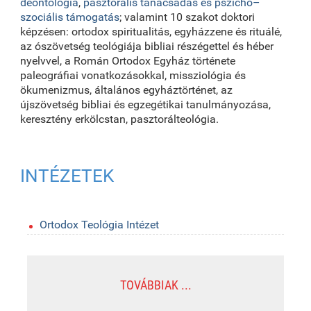
deontológia
,
pasztorális tanácsadás és pszicho–
szociális támogatás
; valamint 10 szakot doktori
képzésen: ortodox spiritualitás, egyházzene és rituálé,
az ószövetség teológiája bibliai részégettel és héber
nyelvvel, a Román Ortodox Egyház története
paleográfiai vonatkozásokkal, missziológia és
ökumenizmus, általános egyháztörténet, az
újszövetség bibliai és egzegétikai tanulmányozása,
keresztény erkölcstan, pasztorálteológia.
INTÉZETEK
Ortodox Teológia Intézet
TOVÁBBIAK ...