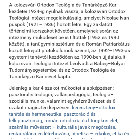
A kolozsvári Ortodox Teológia és Tanárképző Kar
kezdetei 1924-ig nyúlnak vissza, a kolozsvári Ortodox
Teológiai Intézet megalakulásáig, amelyet Nicolae Ivan
püspök (1921–1936) hozott létre. Egy zaklatott
történelmi korszakot követően, amelynek során az
intézmény működését be is tiltották (1952 és 1990
között), a tanügyminisztérium és a Román Patriarkátus
között létrejött protokollumok szerint, az 1992–1993-as
egyetemi tanévtől kezdődően az 1990-ben újjáalakult
kolozsvári Teológiai Intézet beolvadt a Babeș–Bolyai
Tudományegyetembe, és az Ortodox Teológia és
Tanárképző Kar nevet kapta.
Jelenleg a kar 4 szakot működtet alapképzésen:
pasztorális teológia, valláspedagógia, teológia–
szociális munka, valamint egyházművészet; és 6
szakot magiszteri képzésen:
keresztény–ortodox
tanítás és hermeneutika
,
pasztoráció és
lelkipásztorság
,
román ortodoxia és liturgikus élet
,
szakrális művészet – kulturális javak megőrzése,
restaurálása és létrehozása
,
bioetika – erkölcs, etika és