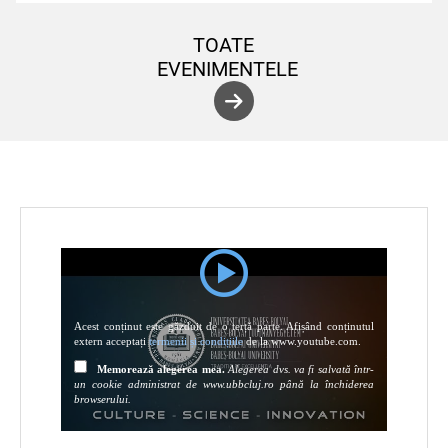
TOATE
EVENIMENTELE
Acest conținut este găzduit de o terță parte. Afișând conținutul
extern acceptați
termenii și condițiile
de la www.youtube.com.
Memorează alegerea mea.
Alegerea dvs. va fi salvată într-
un cookie administrat de www.ubbcluj.ro până la închiderea
browserului.