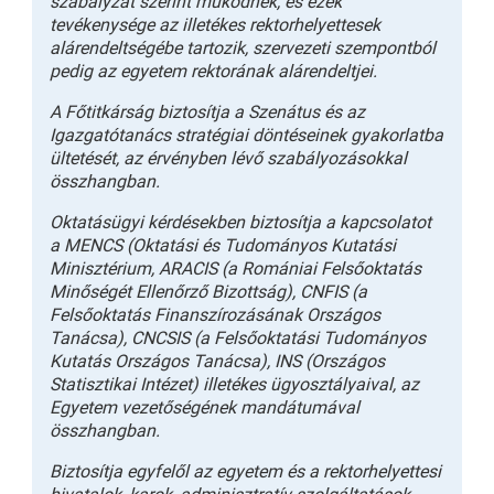
szabályzat szerint működnek, és ezek
tevékenysége az illetékes rektorhelyettesek
alárendeltségébe tartozik, szervezeti szempontból
pedig az egyetem rektorának alárendeltjei.
A Főtitkárság biztosítja a Szenátus és az
Igazgatótanács stratégiai döntéseinek gyakorlatba
ültetését, az érvényben lévő szabályozásokkal
összhangban.
Oktatásügyi kérdésekben biztosítja a kapcsolatot
a MENCS (Oktatási és Tudományos Kutatási
Minisztérium, ARACIS (a Romániai Felsőoktatás
Minőségét Ellenőrző Bizottság), CNFIS (a
Felsőoktatás Finanszírozásának Országos
Tanácsa), CNCSIS (a Felsőoktatási Tudományos
Kutatás Országos Tanácsa), INS (Országos
Statisztikai Intézet) illetékes ügyosztályaival, az
Egyetem vezetőségének mandátumával
összhangban.
Biztosítja egyfelől az egyetem és a rektorhelyettesi