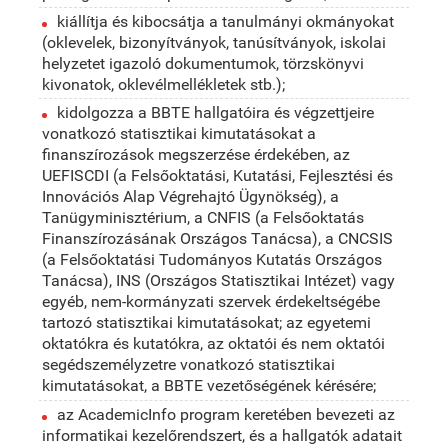
kiállítja és kibocsátja a tanulmányi okmányokat
(oklevelek, bizonyítványok, tanúsítványok, iskolai
helyzetet igazoló dokumentumok, törzskönyvi
kivonatok, oklevélmellékletek stb.);
kidolgozza a BBTE hallgatóira és végzettjeire
vonatkozó statisztikai kimutatásokat a
finanszírozások megszerzése érdekében, az
UEFISCDI (a Felsőoktatási, Kutatási, Fejlesztési és
Innovációs Alap Végrehajtó Ügynökség), a
Tanügyminisztérium, a CNFIS (a Felsőoktatás
Finanszírozásának Országos Tanácsa), a CNCSIS
(a Felsőoktatási Tudományos Kutatás Országos
Tanácsa), INS (Országos Statisztikai Intézet) vagy
egyéb, nem-kormányzati szervek érdekeltségébe
tartozó statisztikai kimutatásokat; az egyetemi
oktatókra és kutatókra, az oktatói és nem oktatói
segédszemélyzetre vonatkozó statisztikai
kimutatásokat, a BBTE vezetőségének kérésére;
az AcademicInfo program keretében bevezeti az
informatikai kezelőrendszert, és a hallgatók adatait