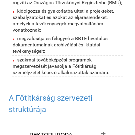
rögzíti az Országos Törzskönyvi Regiszterbe (RMU);
kidolgozza és gyakorlatba ülteti a projekteket,
szabályzatokat és azokat az eljárásrendeket,
amelyek a tevékenységek megvalósítására
vonatkoznak;
megvalósítja és felügyeli a BBTE hivatalos
dokumentumainak archiválási és iktatási
tevékenységeit;
szakmai továbbképzési programok
megszervezését javasolja a Főtitkárság
személyzetét képező alkalmazottak számára.
A Főtitkárság szervezeti
struktúrája
REKTORI IRODA