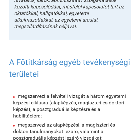
hivatalok, karok, adminisztratív szolgáltatások
közötti kapcsolódást, másfelől kapcsolatot tart az
oktatókkal, hallgatókkal, egyetemi
alkalmazottakkal, az egyetemi arculat
megszilárdításának céljával.
A Főtitkárság egyéb tevékenységi
területei
megszervezi a felvételi vizsgát a három egyetemi
képzési ciklusra (alapképzés, magiszteri és doktori
képzés), a posztgraduális képzésre és a
habilitációra;
megszervezi az alapképzési, a magiszteri és
doktori tanulmányokat lezáró, valamint a
posztgraduális képzést lezáró vizsgákat;