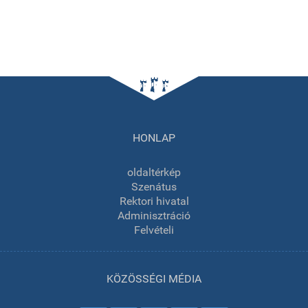
HONLAP
oldaltérkép
Szenátus
Rektori hivatal
Adminisztráció
Felvételi
KÖZÖSSÉGI MÉDIA