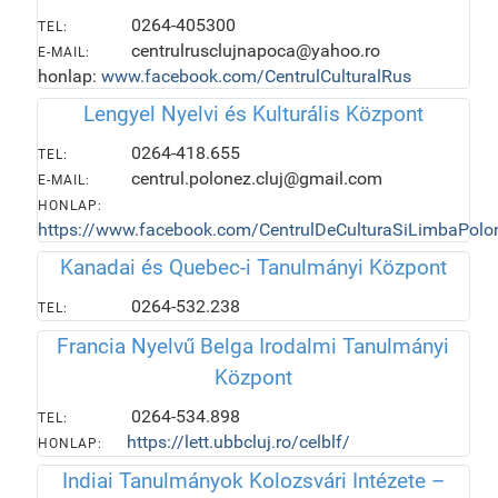
0264-405300
TEL:
centrulrusclujnapoca@yahoo.ro
E-MAIL:
honlap:
www.facebook.com/CentrulCulturalRus
Lengyel Nyelvi és Kulturális Központ
0264-418.655
TEL:
centrul.polonez.cluj@gmail.com
E-MAIL:
HONLAP:
https://www.facebook.com/CentrulDeCulturaSiLimbaPolo
Kanadai és Quebec-i Tanulmányi Központ
0264-532.238
TEL:
Francia Nyelvű Belga Irodalmi Tanulmányi
Központ
0264-534.898
TEL:
https://lett.ubbcluj.ro/celblf/
HONLAP:
Indiai Tanulmányok Kolozsvári Intézete –