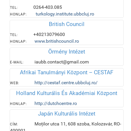
0264-403.085
TEL:
turkology.institute.ubbcluj.ro
HONLAP:
British Council
+40213079600
TEL:
www.britishcouncil.ro
HONLAP:
Örmény Intézet
iaubb.contact@gmail.com
E-MAIL:
Afrikai Tanulmányi Központ – CESTAF
http://cestaf.centre.ubbcluj.ro/
WEB:
Holland Kulturális És Akadémiai Központ
http://dutchcentre.ro
HONLAP:
Japán Kulturális Intézet
Moților utca 11, 608 szoba, Kolozsvár, RO-
CÍM:
400001