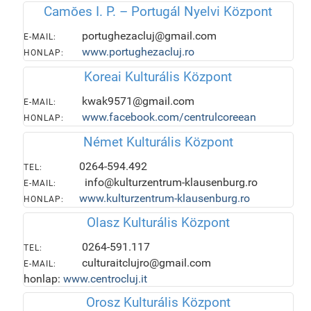
Camŏes I. P. – Portugál Nyelvi Központ
portughezacluj@gmail.com
E-MAIL:
www.portughezacluj.ro
HONLAP:
Koreai Kulturális Központ
kwak9571@gmail.com
E-MAIL:
www.facebook.com/centrulcoreean
HONLAP:
Német Kulturális Központ
0264-594.492
TEL:
info@kulturzentrum-klausenburg.ro
E-MAIL:
www.kulturzentrum-klausenburg.ro
HONLAP:
Olasz Kulturális Központ
0264-591.117
TEL:
culturaitclujro@gmail.com
E-MAIL:
honlap:
www.centrocluj.it
Orosz Kulturális Központ