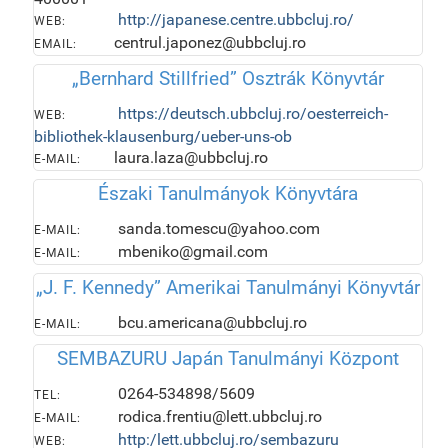
http://japanese.centre.ubbcluj.ro/
WEB:
centrul.japonez@ubbcluj.ro
EMAIL:
„Bernhard Stillfried” Osztrák Könyvtár
https://deutsch.ubbcluj.ro/oesterreich-
WEB:
bibliothek-klausenburg/ueber-uns-ob
laura.laza@ubbcluj.ro
E-MAIL:
Északi Tanulmányok Könyvtára
sanda.tomescu@yahoo.com
E-MAIL:
mbeniko@gmail.com
E-MAIL:
„J. F. Kennedy” Amerikai Tanulmányi Könyvtár
bcu.americana@ubbcluj.ro
E-MAIL:
SEMBAZURU Japán Tanulmányi Központ
0264-534898/5609
TEL:
rodica.frentiu@lett.ubbcluj.ro
E-MAIL:
http:/lett.ubbcluj.ro/sembazuru
WEB: