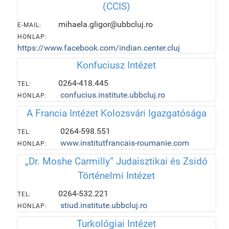
(CCIS)
mihaela.gligor@ubbcluj.ro
E-MAIL:
HONLAP:
https://www.facebook.com/indian.center.cluj
Konfuciusz Intézet
0264-418.445
TEL:
confucius.institute.ubbcluj.ro
HONLAP:
A Francia Intézet Kolozsvári Igazgatósága
0264-598.551
TEL:
www.institutfrancais-roumanie.com
HONLAP:
„Dr. Moshe Carmilly” Judaisztikai és Zsidó
Történelmi Intézet
0264-532.221
TEL:
stiud.institute.ubbcluj.ro
HONLAP:
Turkológiai Intézet