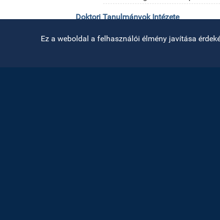
Doktori Tanulmányok Intézete
Nyisd meg az eszköztárat
Ez a weboldal a felhasználói élmény javítása érdekéb
R
Ad