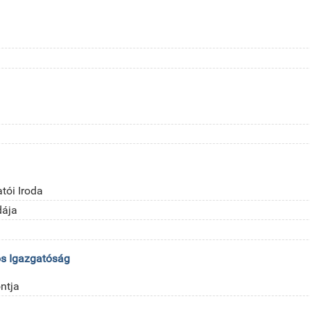
tói Iroda
dája
ós Igazgatóság
ntja