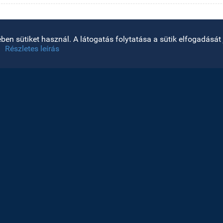
en sütiket használ. A látogatás folytatása a sütik elfogadását j
Részletes leírás
HONLAP
KÖZÖSSÉGI MÉDIA
ELÉRHETŐS
M. Kogălnice
oldaltérkép
szám
Szenátus
400084, Kol
ektori hivatal
Tel: +40 264
minisztráció
Fax: +40 26
Felvételi
Email: conta