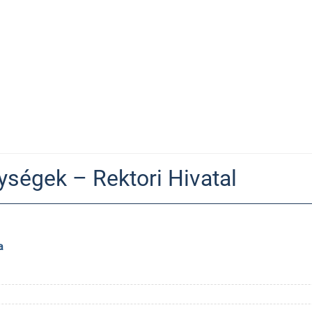
ységek – Rektori Hivatal
a