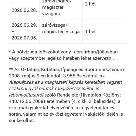
záróvizsgára/
–
2 hét
magiszteri
2026.06.28.
vizsgára
2026.06.29.
záróvizsga/
–
magiszteri vizsga
1 hét
2026.07.05.
* A pótvizsga-időszakot vagy februárban/júliusban
vagy szeptember legelső hetében lehet szervezni.
** Az Oktatási, Kutatási, Ifjúsági és Sportminisztérium
2008. május 9-én kiadott 3.955-ös számú, az
Alapképzés és a magiszteri képzés keretében végzett
szakmai gyakorlatok megszervezéséről és
lebonyolításáról
szóló Rendelete (Hivatalos Közlöny:
440/12.06.2008) értelmében (4. cikk, 2. bekezdés), a
szakmai gyakorlat elvégzésére az egyetemi tanév
során, valamint az évközi egyetemi vakációk idején is
sor kerülhet.