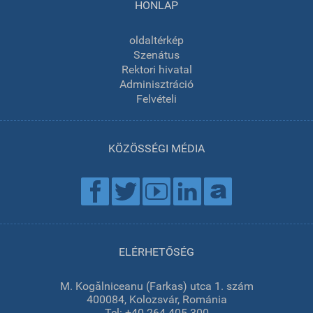
HONLAP
oldaltérkép
Szenátus
Rektori hivatal
Adminisztráció
Felvételi
KÖZÖSSÉGI MÉDIA
ELÉRHETŐSÉG
M. Kogălniceanu (Farkas) utca 1. szám
400084, Kolozsvár, Románia
Tel: +40 264 405 300