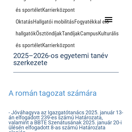
és sportéletKarrierközpont
OktatásHallgatói mobilitásFogyatékkal elő
hallgatókÖsztöndíjakTandíjakCampusKulturális
és sportéletKarrierközpont
2025–2026-os egyetemi tanév
szerkezete
A román tagozat számára
- Jóváhagyva az Igazgatótanács 2025. január 13-
án elfogadott 239-es számú Határozata,
valamint a BBTE Szenátusának 2025. január 20-i
ülésén elfogadott 8-as számú Határozata