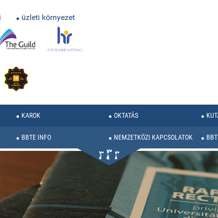
i
üzleti környezet
KAROK
OKTATÁS
KUT
BBTE INFO
NEMZETKÖZI KAPCSOLATOK
BBT