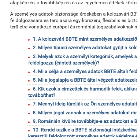
alapképzés, a továbbképzés és az egyetemes értékek körfor
A személyes adatok biztonsága érdekében a kolozsvári BB
feldolgozására és tárolására egy korszerű, flexibilis és biz
területre vonatkozó európai és romániai jogszabályoknak 
1. A kolozsvári BBTE mint személyes adatkezel
2. Milyen típusú személyes adatokat gyűjt a ko
3. Melyek azok a személyi kategóriák, amelyek 
feldolgozza (érintett személyek)?
4. Mi a célja a személyes adatok BBTE általi fe
5. Mi a jogalapja a BBTE által végzett adatkeze
6. Kik azok a címzettek és harmadik felek, aki
továbbíthat?
7. Mennyi ideig tárolják az Ön személyes adatai
8. Milyen jogai vannak a személyes adatokat r
9. Románián kívülre továbbítja-e az adatokat a
10. Rendelkezik-e a BBTE biztonsági intézkedése
keresztül feldolgozott személyes adatok védelme