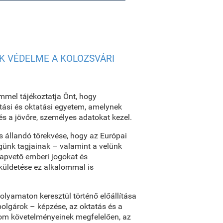
K VÉDELME A KOLOZSVÁRI
mel tájékoztatja Önt, hogy
tatási és oktatási egyetem, amelynek
 és a jövőre, személyes adatokat kezel.
 állandó törekvése, hogy az Európai
günk tagjainak – valamint a velünk
apvető emberi jogokat és
üldetése ez alkalommal is
olyamaton keresztül történő előállítása
polgárok – képzése, az oktatás és a
lom követelményeinek megfelelően, az