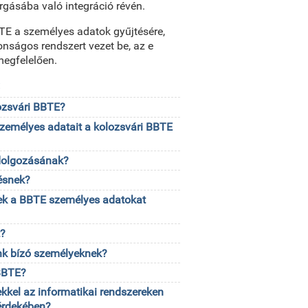
gásába való integráció révén.
TE a személyes adatok gyűjtésére,
tonságos rendszert vezet be, az e
megfelelően.
ő
lozsvári BBTE?
személyes adatait a kolozsvári BBTE
ldolgozásának?
lésnek?
knek a BBTE személyes adatokat
t?
ánk bízó személyeknek?
 BBTE?
kkel az informatikai rendszereken
 érdekében?