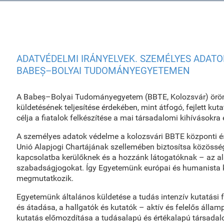
ADATVÉDELMI IRÁNYELVEK. SZEMÉLYES ADATO
BABEȘ–BOLYAI TUDOMÁNYEGYETEMEN
A Babeș–Bolyai Tudományegyetem (BBTE, Kolozsvár) öröm
küldetésének teljesítése érdekében, mint átfogó, fejlett ku
célja a fiatalok felkészítése a mai társadalomi kihívásokra
A személyes adatok védelme a kolozsvári BBTE központi és
Unió Alapjogi Chartájának szellemében biztosítsa közössé
kapcsolatba kerülőknek és a hozzánk látogatóknak – az al
szabadságjogokat. Így Egyetemünk európai és humanista k
megmutatkozik.
Egyetemünk általános küldetése a tudás intenzív kutatási f
és átadása, a hallgatók és kutatók – aktív és felelős állam
kutatás előmozdítása a tudásalapú és értékalapú társada