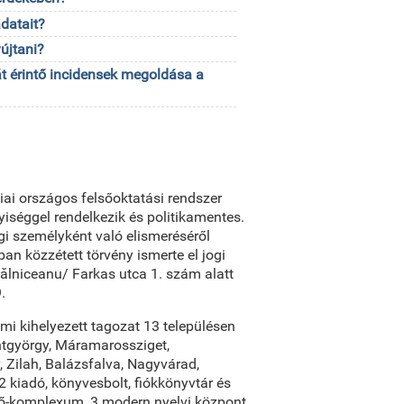
datait?
újtani?
t érintő incidensek megoldása a
iai országos felsőoktatási rendszer
iséggel rendelkezik és politikamentes.
gi személyként való elismeréséről
n közzétett törvény ismerte el jogi
ălniceanu/ Farkas utca 1. szám alatt
.
emi kihelyezett tagozat 13 településen
ntgyörgy, Máramarossziget,
 Zilah, Balázsfalva, Nagyvárad,
2 kiadó, könyvesbolt, fiókkönyvtár és
dő-komplexum, 3 modern nyelvi központ,