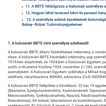
11. A BBTE feldolgozza a kiskorúak személyes a
12. Hogyan lehet tanácsot kérni és panaszt beny
13. A személyes adatok kezelésének biztonságá
Babeș–Bolyai Tudományegyetemen
1. A kolozsvári BBTE mint személyes adatkezelő
A kolozsvári BBTE állami felsőoktatási intézmény, a román
része. A kolozsvári BBTE közérdekű intézmény, jogi személy
1919-ben alapították, és 1924-ben a Kolozsvári Egyetem jo
szóló, a Hivatalos Közlöny 1924. november 2-i 243. számába
személyként. A Kolozsvári Egyetem székhelye a Mihail Kog
található, irányítószáma 400084, adószáma (CUI) 4305849
A kolozsvári BBTE felépítése a következő: 22 kar, 14 egyet
(Beszterce, Gyergyószentmiklós, Szatmárnémeti, Sepsisze
Marosvásárhely, Székelyudvarhely, Naszód, Kézdivásárhely,
Resicabánya), 64 intézet, laboratórium és kutatóközpont, 4
szakkönyvtár, 81 folyóirat, 8 múzeum, 7 sport- és szabadi