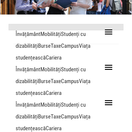
ÎnvățământMobilitățiStudenți cu
dizabilitățiBurseTaxeCampusViața
studențeascăCariera
ÎnvățământMobilitățiStudenți cu
dizabilitățiBurseTaxeCampusViața
studențeascăCariera
ÎnvățământMobilitățiStudenți cu
dizabilitățiBurseTaxeCampusViața
studențeascăCariera