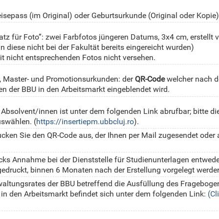
iela Pascari
mihaela.pascari@ubbcluj.ro
E-MAIL:
isepass (im Original) oder Geburtsurkunde (Original oder Kopie)
Meda Popa
meda.popa@ubbcluj.ro
E-MAIL:
atz für Foto”: zwei Farbfotos jüngeren Datums, 3x4 cm, erstellt 
Daniela Rusu
rusu.daniela@ubbcluj.ro
E-MAIL:
diese nicht bei der Fakultät bereits eingereicht wurden)
 nicht entsprechenden Fotos nicht versehen.
nikő Zsoldos
eniko.zsoldos@ubbcluj.ro
E-MAIL:
-, Master- und Promotionsurkunden: der
QR-Code
welcher nach d
na Parocescu
alina.parocescu@ubbcluj.ro
E-MAIL:
en der BBU in den Arbeitsmarkt eingeblendet wird.
Anca Trif
anca.trif@ubbcluj.ro
E-MAIL:
 Absolvent/innen ist unter dem folgenden Link abrufbar; bitte d
swählen. (
https://insertiepm.ubbcluj.ro
).
hprüfung des
verification.actestudii@ubbcluj.ro
E-MAIL:
rucken Sie den QR-Code aus, der Ihnen per Mail zugesendet ode
lvent/innen):
ks Annahme bei der Dienststelle für Studienunterlagen entwed
edruckt, binnen 6 Monaten nach der Erstellung vorgelegt werde
altungsrates der BBU betreffend die Ausfüllung des Fragebogens
in den Arbeitsmarkt befindet sich unter dem folgenden Link:
(Cl