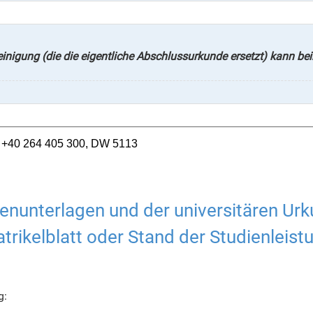
nigung (die die eigentliche Abschlussurkunde ersetzt) kann beim
: +40 264 405 300, DW 5113
an - Leiterin
adina.marginean@ubbcluj.ro
E-MAIL:
Tel:
+40 264 405300, DW 5356
enunterlagen und der universitären Urk
Delia Raita
delia.raita@ubbcluj.ro
E-MAIL:
trikelblatt oder Stand der Studienleist
sófia Bányai
zsofia.banyai@ubbcluj.ro
E-MAIL:
reea Făiniță
andreea.fainita@ubbcluj.ro
E-MAIL:
g: