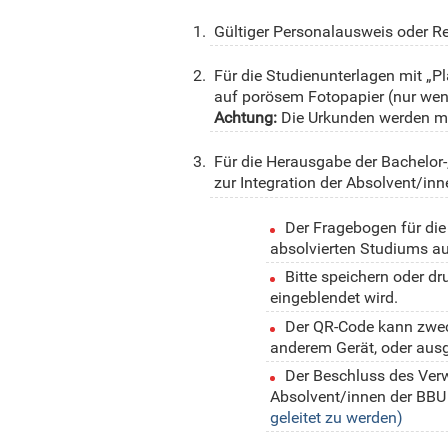
Miha
Gültiger Personalausweis oder Re
Für die Studienunterlagen mit „Pl
auf porösem Fotopapier (nur wenn 
Achtung:
Die Urkunden werden mit
E
Für die Herausgabe der Bachelor
Ali
zur Integration der Absolvent/inn
Der Fragebogen für die
absolvierten Studiums au
Anträge auf die Durc
Bitte speichern oder d
Studienverlaufs (für Abso
eingeblendet wird.
Der QR-Code kann zwec
anderem Gerät, oder ausg
Der Beschluss des Verw
Absolvent/innen der BBU 
geleitet zu werden)