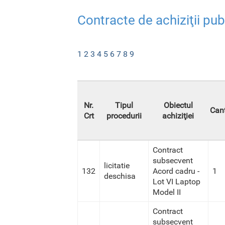
Contracte de achiziţii pu
1
2
3
4
5
6
7
8
9
Nr.
Tipul
Obiectul
Cant
Crt
procedurii
achiziţiei
Contract
subsecvent
licitatie
132
Acord cadru -
1
deschisa
Lot VI Laptop
Model II
Contract
subsecvent