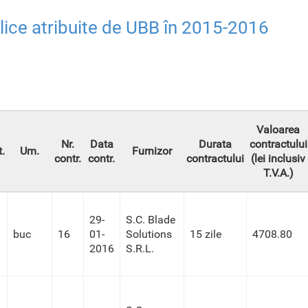
blice atribuite de UBB în 2015-2016
Valoarea
Nr.
Data
Durata
contractului
.
Um.
Furnizor
contr.
contr.
contractului
(lei inclusiv
T.V.A.)
29-
S.C. Blade
buc
16
01-
Solutions
15 zile
4708.80
2016
S.R.L.